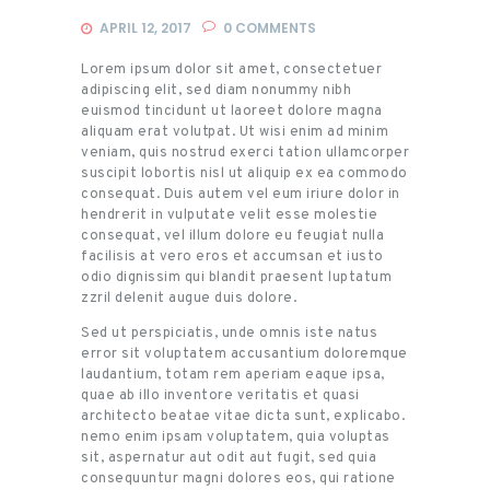
APRIL 12, 2017
0
COMMENTS
Lorem ipsum dolor sit amet, consectetuer
adipiscing elit, sed diam nonummy nibh
euismod tincidunt ut laoreet dolore magna
aliquam erat volutpat. Ut wisi enim ad minim
veniam, quis nostrud exerci tation ullamcorper
suscipit lobortis nisl ut aliquip ex ea commodo
consequat. Duis autem vel eum iriure dolor in
hendrerit in vulputate velit esse molestie
consequat, vel illum dolore eu feugiat nulla
facilisis at vero eros et accumsan et iusto
odio dignissim qui blandit praesent luptatum
zzril delenit augue duis dolore.
Sed ut perspiciatis, unde omnis iste natus
error sit voluptatem accusantium doloremque
laudantium, totam rem aperiam eaque ipsa,
quae ab illo inventore veritatis et quasi
architecto beatae vitae dicta sunt, explicabo.
nemo enim ipsam voluptatem, quia voluptas
sit, aspernatur aut odit aut fugit, sed quia
consequuntur magni dolores eos, qui ratione