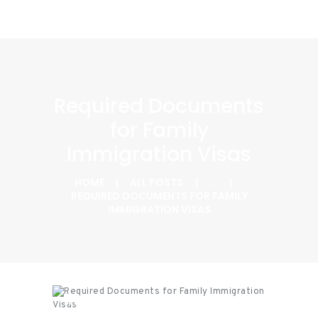
Required Documents
for Family
Immigration Visas
HOME
ALL POSTS
...
REQUIRED DOCUMENTS FOR FAMILY
IMMIGRATION VISAS
Events