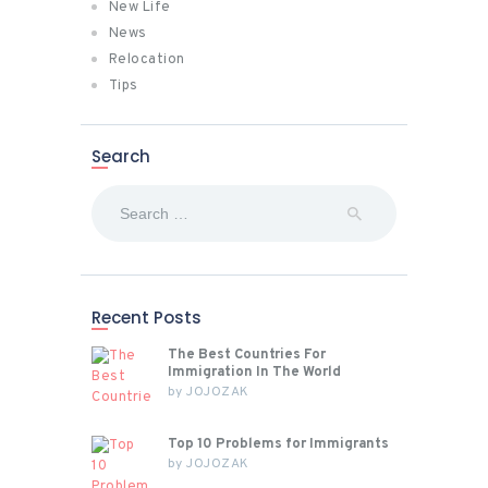
New Life
News
Relocation
Tips
Search
Search
for:
Recent Posts
The Best Countries For
Immigration In The World
by
JOJOZAK
Top 10 Problems for Immigrants
by
JOJOZAK