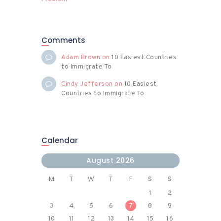
Comments
Adam Brown
on
10 Easiest Countries
to Immigrate To
Cindy Jefferson
on
10 Easiest
Countries to Immigrate To
Calendar
August 2026
M
T
W
T
F
S
S
1
2
3
4
5
6
7
8
9
10
11
12
13
14
15
16